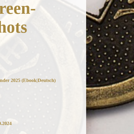
reen-
hots
ender 2025 (Ebook|Deutsch)
0.2024