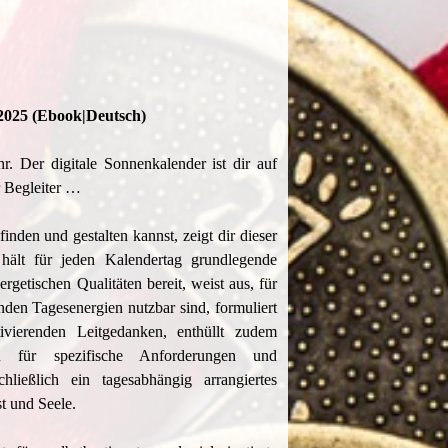
 2025 (Ebook|Deutsch)
 Der digitale Sonnenkalender ist dir auf
r Begleiter …
inden und gestalten kannst, zeigt dir dieser
 hält für jeden Kalendertag grundlegende
rgetischen Qualitäten bereit, weist aus, für
nden Tagesenergien nutzbar sind, formuliert
ivierenden Leitgedanken, enthüllt zudem
en für spezifische Anforderungen und
hließlich ein tagesabhängig arrangiertes
t und Seele.