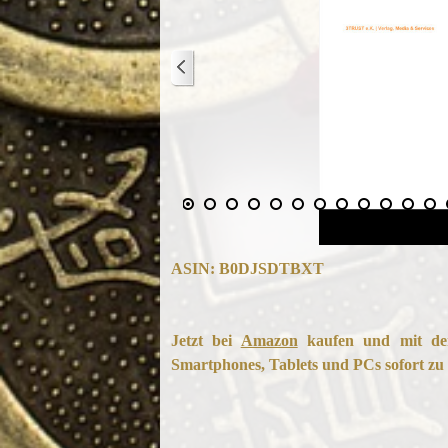
ASIN:
B0DJSDTBXT
Jetzt bei
Amazon
kaufen und mit der
Smartphones, Tablets und PCs sofort zu 