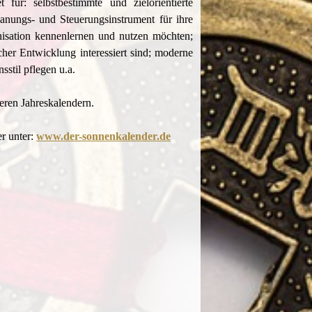
 für: selbstbestimmte und zielorientierte
anungs- und Steuerungsinstrument für ihre
nisation kennenlernen und nutzen möchten;
her Entwicklung interessiert sind; moderne
stil pflegen u.a.
ren Jahreskalendern.
r unter:
www.der-sonnenkalender.de