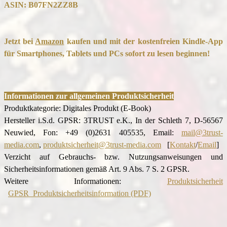
ASIN:
B07FN2ZZ8B
Jetzt bei
Amazon
kaufen und mit der kostenfreien Kindle-App
für Smartphones, Tablets und PCs sofort zu lesen beginnen!
Informationen zur allgemeinen Produktsicherheit
Produktkategorie: Digitales Produkt (E-Book)
Hersteller i.S.d. GPSR: 3TRUST e.K., In der Schleth 7, D-56567
Neuwied, Fon: +49 (0)2631 405535, Email:
mail@3trust-
media.com
,
produktsicherheit@3trust-media.com
[
Kontakt
/
Email
]
Verzicht auf Gebrauchs- bzw. Nutzungsanweisungen und
Sicherheitsinformationen gemäß Art. 9 Abs. 7 S. 2 GPSR.
Weitere Informationen:
Produktsicherheit
GPSR_Produktsicherheitsinformation (PDF)