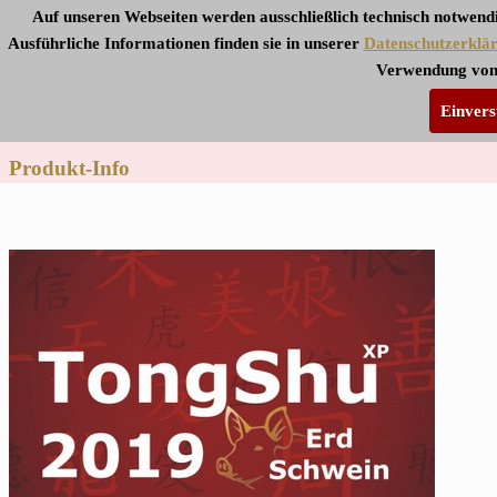
Auf unseren Webseiten werden ausschließlich technisch notwendi
Ausführliche Informationen finden sie in unserer
Datenschutzerklä
Verwendung von
ASIN B07FN2ZZ8B
Media > Digitalausgaben
Einvers
Produkt-Info